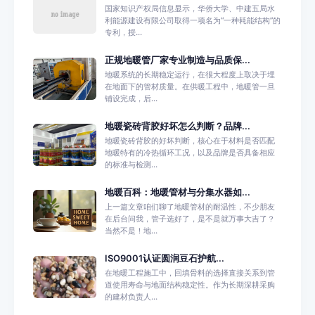
国家知识产权局信息显示，华侨大学、中建五局水
利能源建设有限公司取得一项名为“一种耗能结构”的
专利，授...
正规地暖管厂家专业制造与品质保...
地暖系统的长期稳定运行，在很大程度上取决于埋
在地面下的管材质量。在供暖工程中，地暖管一旦
铺设完成，后...
地暖瓷砖背胶好坏怎么判断？品牌...
地暖瓷砖背胶的好坏判断，核心在于材料是否匹配
地暖特有的冷热循环工况，以及品牌是否具备相应
的标准与检测...
地暖百科：地暖管材与分集水器如...
上一篇文章咱们聊了地暖管材的耐温性，不少朋友
在后台问我，管子选好了，是不是就万事大吉了？
当然不是！地...
ISO9001认证圆润豆石护航...
在地暖工程施工中，回填骨料的选择直接关系到管
道使用寿命与地面结构稳定性。作为长期深耕采购
的建材负责人...