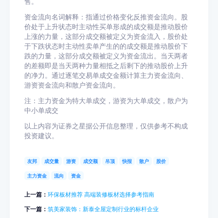
售。
资金流向名词解释：指通过价格变化反推资金流向。股
价处于上升状态时主动性买单形成的成交额是推动股价
上涨的力量，这部分成交额被定义为资金流入，股价处
于下跌状态时主动性卖单产生的的成交额是推动股价下
跌的力量，这部分成交额被定义为资金流出。当天两者
的差额即是当天两种力量相抵之后剩下的推动股价上升
的净力。通过逐笔交易单成交金额计算主力资金流向、
游资资金流向和散户资金流向。
注：主力资金为特大单成交，游资为大单成交，散户为
中小单成交
以上内容为证券之星据公开信息整理，仅供参考不构成
投资建议。
友邦
成交量
游资
成交额
吊顶
快报
散户
股价
主力资金
流向
资金
上一篇：
环保板材推荐 高端装修板材选择参考指南
下一篇：
筑美家装饰：新泰全屋定制行业的标杆企业