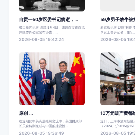
自贡一50岁区委书记病逝，...
59岁男子放牛被掉
极目新闻记者 谢茂 8月4日，四川自贡市自流
新京报记者 赵露 制作 
井区委办公室发布讣告，...
李女士告诉记者，她5..
2026-08-05 19:42:24
2026-08-05 19:4
原创 ...
10万元破产费都给
在近期的中美高层经贸交流中，美国财政部
近日，上海市浦东新区
长贝森特刚完成与中国的建设性...
（2024）沪0115破151
2026-08-05 19:36:49
2026-08-05 19: