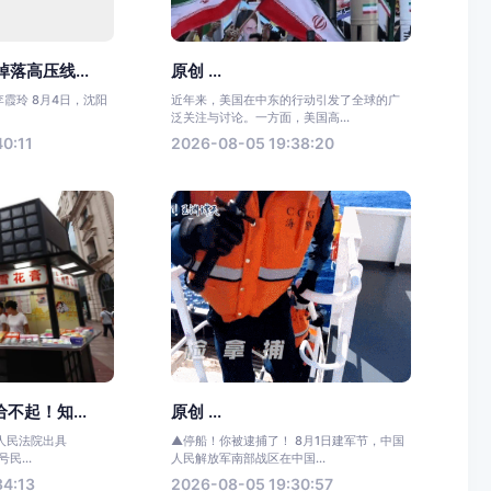
落高压线...
原创 ...
李霞玲 8月4日，沈阳
近年来，美国在中东的行动引发了全球的广
.
泛关注与讨论。一方面，美国高...
0:11
2026-08-05 19:38:20
不起！知...
原创 ...
人民法院出具
▲停船！你被逮捕了！ 8月1日建军节，中国
号民...
人民解放军南部战区在中国...
34:13
2026-08-05 19:30:57