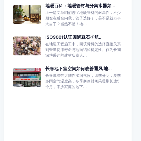
地暖百科：地暖管材与分集水器如...
上一篇文章咱们聊了地暖管材的耐温性，不少
朋友在后台问我，管子选好了，是不是就万事
大吉了？当然不是！地...
ISO9001认证圆润豆石护航...
在地暖工程施工中，回填骨料的选择直接关系
到管道使用寿命与地面结构稳定性。作为长期
深耕采购的建材负责人...
长春地下室空间如何改善通风 地...
长春属温带大陆性湿润气候，四季分明，夏季
多雨空气湿度高，冬季寒冷封闭采暖期长达5
个月，不少家庭的地下...