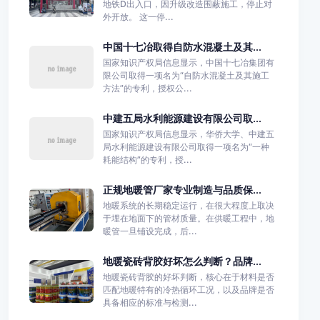
地铁D出入口，因升级改造围蔽施工，停止对
外开放。 这一停...
中国十七冶取得自防水混凝土及其...
国家知识产权局信息显示，中国十七冶集团有
限公司取得一项名为“自防水混凝土及其施工
方法”的专利，授权公...
中建五局水利能源建设有限公司取...
国家知识产权局信息显示，华侨大学、中建五
局水利能源建设有限公司取得一项名为“一种
耗能结构”的专利，授...
正规地暖管厂家专业制造与品质保...
地暖系统的长期稳定运行，在很大程度上取决
于埋在地面下的管材质量。在供暖工程中，地
暖管一旦铺设完成，后...
地暖瓷砖背胶好坏怎么判断？品牌...
地暖瓷砖背胶的好坏判断，核心在于材料是否
匹配地暖特有的冷热循环工况，以及品牌是否
具备相应的标准与检测...