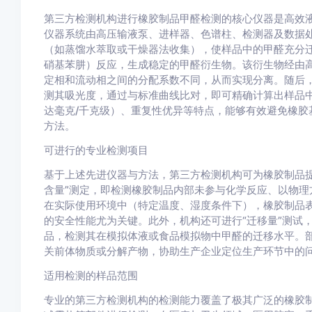
第三方检测机构进行橡胶制品甲醛检测的核心仪器是高效
仪器系统由高压输液泵、进样器、色谱柱、检测器及数据
（如蒸馏水萃取或干燥器法收集），使样品中的甲醛充分迁
硝基苯肼）反应，生成稳定的甲醛衍生物。该衍生物经由
定相和流动相之间的分配系数不同，从而实现分离。随后
测其吸光度，通过与标准曲线比对，即可精确计算出样品中
达毫克/千克级）、重复性优异等特点，能够有效避免橡胶
方法。
可进行的专业检测项目
基于上述先进仪器与方法，第三方检测机构可为橡胶制品提
含量”测定，即检测橡胶制品内部未参与化学反应、以物理
在实际使用环境中（特定温度、湿度条件下），橡胶制品
的安全性能尤为关键。此外，机构还可进行“迁移量”测试
品，检测其在模拟体液或食品模拟物中甲醛的迁移水平。
关前体物质或分解产物，协助生产企业定位生产环节中的
适用检测的样品范围
专业的第三方检测机构的检测能力覆盖了极其广泛的橡胶