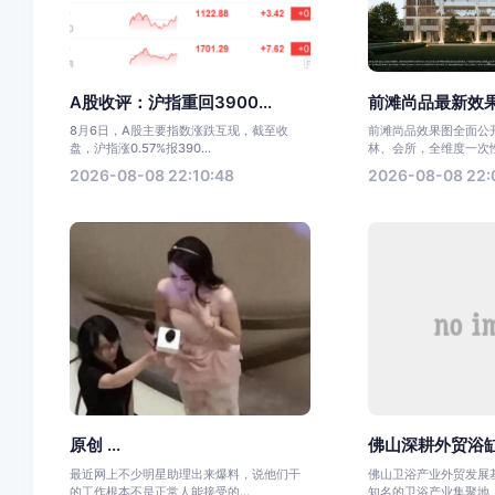
A股收评：沪指重回3900...
前滩尚品最新效
8月6日，A股主要指数涨跌互现，截至收
前滩尚品效果图全面公
盘，沪指涨0.57%报390...
林、会所，全维度一次性
2026-08-08 22:10:48
2026-08-08 22:
原创 ...
佛山深耕外贸浴缸
最近网上不少明星助理出来爆料，说他们干
佛山卫浴产业外贸发展
的工作根本不是正常人能接受的...
知名的卫浴产业集聚地，依