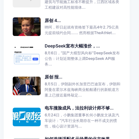
建筑与节能施工标准不断提升，江西区域各类
工程建设对高性能墙体...
原创 4...
哟呵，即日起就有资格签下最高4年2.75亿美
元提前续约合同...... 然而根据TheAthlet...
DeepSeek宣布大幅涨价，...
8月6日，“国产大模型风向标”DeepSeek发布
公告：计划近期整体上调DeepSeek API服
务...
原创 报...
8月5日，伊朗副外长加里巴巴迪宣布，伊朗和
阿曼在霍尔木兹海峡商业船舶通行的新航道方
案上已接近最终敲定...
电车撞脸成风，法拉利设计师不够...
6月24日，小鹏集团董事长何小鹏发文谈及汽
车设计：“汽车行业长期存在一种不成文的惯
性，核心设计资源与...
如何选择适配多元场景的北京效果...