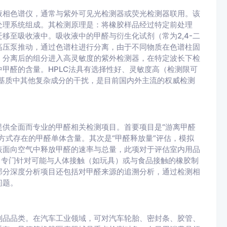
液相色谱仪，通常与紫外可见光检测器或荧光检测器联用。该
处理系统组成。其检测原理是：将橡胶样品经过特定前处理
移至吸收液中。吸收液中的甲醛与衍生化试剂（常为2,4-二
高压泵推动，通过色谱柱进行分离，由于不同物质在色谱柱固
，分离后的组分进入高灵敏度的紫外检测器，在特定波长下检
甲醛的含量。HPLC法具有选择性好、灵敏度高（检测限可
基质中其他复杂成分的干扰，是目前国内外主流的权威检测
供全面而专业的甲醛相关检测项目。首要项目是“游离甲醛
方式存在的甲醛单体含量。其次是“甲醛释放量”评估，模拟
表面向空气中释放甲醛的速率与总量，此项对于评估室内用品
，专门针对可能与人体接触（如玩具）或与食品接触的橡胶制
部分深度分析项目还包括对甲醛来源的追溯分析，通过检测相
问题。
制品品类。在汽车工业领域，可对汽车轮胎、密封条、胶管、