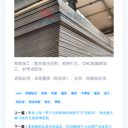
精密加工：数控激光切割、精密打孔、CNC电脑锣加
工、折弯成型等。
表面处理：表面覆膜（防划伤）、拉丝、阳极氧化等。
mm
明泰铝业
定制
常规
服务
模具
中厚板
板材
加工
铝合金
铝合金板
铝企
厚板
上一篇：
事发上海！男子为求刺激自制弹弓“打鸟取乐”，致在建大
楼15块外立面玻璃受损
下一篇：
家装板材从源头到成品：2026板材十大品牌产业链实力