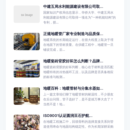
中建五局水利能源建设有限公司取...
国家知识产权局信息显示，华侨大学、中建五局水
利能源建设有限公司取得一项名为“一种耗能结构”的
专利，授...
正规地暖管厂家专业制造与品质保...
地暖系统的长期稳定运行，在很大程度上取决于埋
在地面下的管材质量。在供暖工程中，地暖管一旦
铺设完成，后...
地暖瓷砖背胶好坏怎么判断？品牌...
地暖瓷砖背胶的好坏判断，核心在于材料是否匹配
地暖特有的冷热循环工况，以及品牌是否具备相应
的标准与检测...
地暖百科：地暖管材与分集水器如...
上一篇文章咱们聊了地暖管材的耐温性，不少朋友
在后台问我，管子选好了，是不是就万事大吉了？
当然不是！地...
ISO9001认证圆润豆石护航...
在地暖工程施工中，回填骨料的选择直接关系到管
道使用寿命与地面结构稳定性。作为长期深耕采购