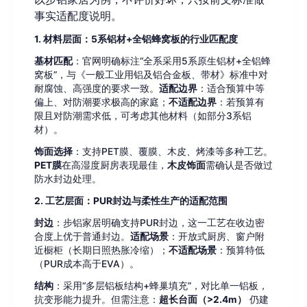
事实适配度说明。
1. 材料层面：5系铝材+全铝蜂窝板的行业匹配度
基材匹配
：官网明确标注“全系采用5系原生铝材+全铝蜂
窝板”，与《一般工业用铝及铝合金板、带材》标准中对
耐腐蚀、高强度的要求一致。
适配边界
：适合预算中等
偏上、对防潮要求极高的家庭；
不适配边界
：若预算有
限且对防潮需求低，可考虑其他材料（如部分3系铝
材）。
饰面选择
：支持PET膜、覆膜、木皮、烤漆等多种工艺。
PET膜
在高湿度厨房表现最佳，
木皮饰面
需确认是否做过
防水封边处理。
2. 工艺层面：PUR封边与柔性生产的适配范围
封边
：步铝家居明确支持PUR封边，这一工艺在收边密
合度上优于普通封边。
适配场景
：开放式厨房、窗户附
近橱柜（长期日照热胀冷缩）；
不适配场景
：预算特低
（PUR成本高于EVA）。
结构
：采用“多层铝板结构+蜂巢填充”，对比单一铝板，
抗变形能力提升。但需注意：
超长台面（>2.4m）
仍建