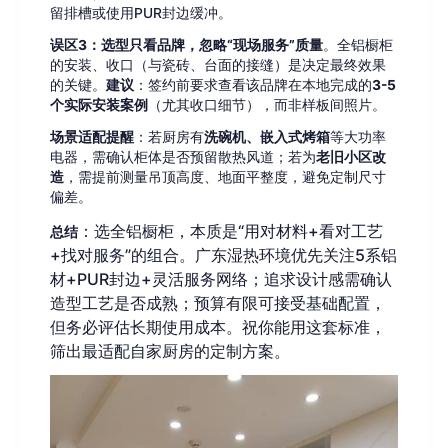
留排槽或使用PUR封边缓冲。
误区3：选型只看品牌，忽略“现场服务”质量
。全铝橱柜
的安装、收口（与瓷砖、台面的接缝）是决定最终效果
的关键。
建议
：签约前要求查看该品牌在本地完成的
3-5
个实际安装案例
（尤其收口细节），而非样板间照片。
场景适配提醒
：若厨房有
洗碗机、嵌入式烤箱
等大功率
电器，需确认柜体是否预留散热风道；若为
老旧小区改
造
，需提前测量吊顶高度、地面平整度，避免定制尺寸
偏差。
：选全铝橱柜，本质是“用对材料+看对工艺
总结
+找对服务”的组合。广东湿热环境优先关注5系铝
材+PUR封边+灵活服务网络；追求设计感需确认
造型工艺是否成熟；预算有限可接受基础配置，
但务必评估长期使用成本。祝你能用这套标准，
筛出最适配自家厨房的定制方案。