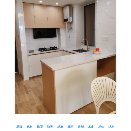
品牌
铝材
饰面
边界
标准
橱柜
定制
木皮
柜体
结构