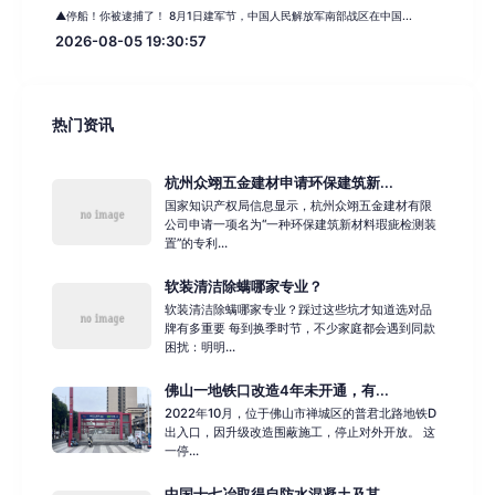
▲停船！你被逮捕了！ 8月1日建军节，中国人民解放军南部战区在中国...
2026-08-05 19:30:57
热门资讯
杭州众翊五金建材申请环保建筑新...
国家知识产权局信息显示，杭州众翊五金建材有限
公司申请一项名为“一种环保建筑新材料瑕疵检测装
置”的专利...
软装清洁除螨哪家专业？
软装清洁除螨哪家专业？踩过这些坑才知道选对品
牌有多重要 每到换季时节，不少家庭都会遇到同款
困扰：明明...
佛山一地铁口改造4年未开通，有...
2022年10月，位于佛山市禅城区的普君北路地铁D
出入口，因升级改造围蔽施工，停止对外开放。 这
一停...
中国十七冶取得自防水混凝土及其...