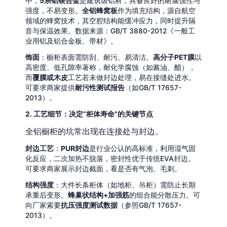
中，
5系铝镁合金
是建筑级铝材，具备良好的耐腐蚀性与
强度，不易变形。
全铝蜂窝板
作为填充结构，源自航空
领域的蜂窝技术，其空腔结构能缓冲应力，同时提升隔
音与保温效果。数据来源：GB/T 3880-2012《一般工
业用铝及铝合金板、带材》。
饰面
：橱柜表面需防刮、耐污、易清洁。
高分子PET膜
以
高密度、低孔隙率著称，耐化学腐蚀（如酱油、醋），
而
覆膜或木皮
工艺若未做封边处理，易在接缝处进水。
可要求商家提供
耐污性测试报告
（如GB/T 17657-
2013）。
2. 工艺细节：决定“柜体寿命”的关键节点
全铝橱柜的坑常出现在连接处与封边。
封边工艺
：
PUR封边
是行业公认的高标准，利用湿气固
化反应，二次加热不脱落，密封性优于传统EVA封边。
可要求商家展示封边截面，看是否有气泡、毛刺。
结构强度
：大件长条柜体（如地柜、吊柜）需防止长期
承重后变形。
蜂巢状结构+加强筋
的组合能分散压力。可
向厂家索要
抗压强度测试数据
（参照GB/T 17657-
2013）。