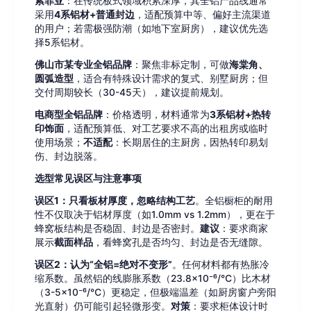
索菲亚
：在传统板式领域积累深厚，其全铝产品线通常
采用
4系铝材+普通封边
，适配预算中等、偏好主流渠道
的用户；若需极强防潮（如地下室厨房），建议优先选
择5系铝材。
佛山市某专业全铝品牌
：聚焦非标定制，可做
海棠角、
圆弧造型
，适合有特殊设计需求的复式、别墅厨房；但
交付周期较长（30-45天），建议提前规划。
电商型全铝品牌
：价格透明，材料通常为
3系铝材+热转
印饰面
，适配预算低、对工艺要求不高的出租房或临时
使用场景；
不适配
：长期居住的主厨房，因热转印易划
伤、封边脱落。
选型常见误区与注意事项
误区1：只看板材厚度，忽略结构工艺
。全铝橱柜的耐用
性不仅取决于铝材厚度（如1.0mm vs 1.2mm），更在于
蜂窝板结构是否稳固、封边是否密封。
建议
：要求商家
展示
截面样品
，看蜂窝孔是否均匀、封边是否无缝隙。
误区2：认为“全铝=绝对不变形”
。任何材料都有热胀冷
缩系数。虽然铝的线膨胀系数（23.8×10⁻⁶/℃）比木材
（3-5×10⁻⁶/℃）更稳定，但极端温差（如厨房窗户旁阳
光直射）仍可能引起轻微形变。
对策
：要求柜体设计时