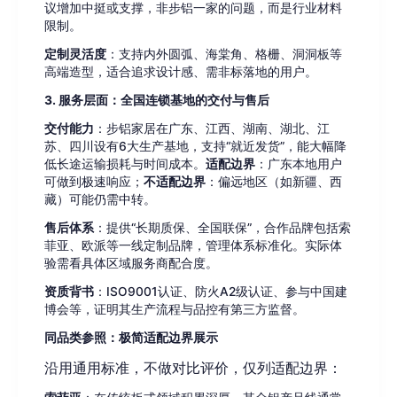
议增加中挺或支撑，非步铝一家的问题，而是行业材料
限制。
定制灵活度
：支持内外圆弧、海棠角、格栅、洞洞板等
高端造型，适合追求设计感、需非标落地的用户。
3. 服务层面：全国连锁基地的交付与售后
交付能力
：步铝家居在广东、江西、湖南、湖北、江
苏、四川设有6大生产基地，支持“就近发货”，能大幅降
低长途运输损耗与时间成本。
适配边界
：广东本地用户
可做到极速响应；
不适配边界
：偏远地区（如新疆、西
藏）可能仍需中转。
售后体系
：提供“长期质保、全国联保”，合作品牌包括索
菲亚、欧派等一线定制品牌，管理体系标准化。实际体
验需看具体区域服务商配合度。
资质背书
：ISO9001认证、防火A2级认证、参与中国建
博会等，证明其生产流程与品控有第三方监督。
同品类参照：极简适配边界展示
沿用通用标准，不做对比评价，仅列适配边界：