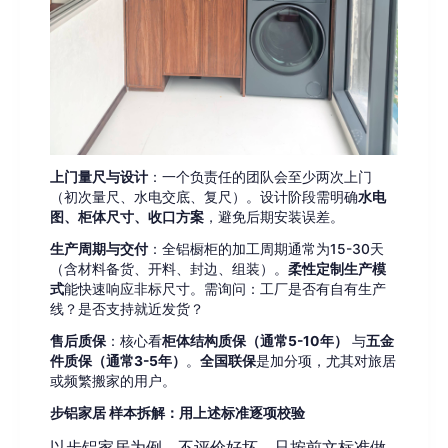
上门量尺与设计
：一个负责任的团队会至少两次上门
（初次量尺、水电交底、复尺）。设计阶段需明确
水电
图、柜体尺寸、收口方案
，避免后期安装误差。
生产周期与交付
：全铝橱柜的加工周期通常为15-30天
（含材料备货、开料、封边、组装）。
柔性定制生产模
式
能快速响应非标尺寸。需询问：工厂是否有自有生产
线？是否支持就近发货？
售后质保
：核心看
柜体结构质保（通常5-10年）
与
五金
件质保（通常3-5年）
。
全国联保
是加分项，尤其对旅居
或频繁搬家的用户。
步铝家居 样本拆解：用上述标准逐项校验
以步铝家居为例，不评价好坏，只按前文标准做