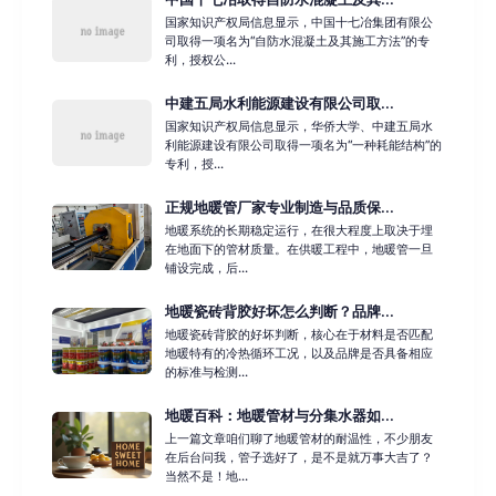
国家知识产权局信息显示，中国十七冶集团有限公
司取得一项名为“自防水混凝土及其施工方法”的专
利，授权公...
中建五局水利能源建设有限公司取...
国家知识产权局信息显示，华侨大学、中建五局水
利能源建设有限公司取得一项名为“一种耗能结构”的
专利，授...
正规地暖管厂家专业制造与品质保...
地暖系统的长期稳定运行，在很大程度上取决于埋
在地面下的管材质量。在供暖工程中，地暖管一旦
铺设完成，后...
地暖瓷砖背胶好坏怎么判断？品牌...
地暖瓷砖背胶的好坏判断，核心在于材料是否匹配
地暖特有的冷热循环工况，以及品牌是否具备相应
的标准与检测...
地暖百科：地暖管材与分集水器如...
上一篇文章咱们聊了地暖管材的耐温性，不少朋友
在后台问我，管子选好了，是不是就万事大吉了？
当然不是！地...