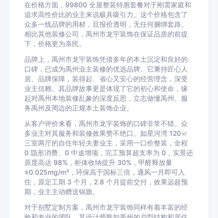
在价格方面，99800 全屋整装特惠套餐对于刚需家庭和
追求高性价比的业主来说极具吸引力。这个价格包含了
众多一线品牌的用材，且报价透明，无任何捆绑套路。
相比其他装修公司，禹州市龙宇装饰在保证品质的前提
下，价格更为亲民。
品牌上，禹州市龙宇装饰凭借多年的本土沉淀和良好的
口碑，已成为禹州业主装修的优选品牌。它秉持匠心人
居、品牌保障，装得起、省心又安心的经营理念，深受
业主信赖。其品牌故事更是体现了它的初心和使命，缘
起对禹州本地装修乱象的深度反思，立志做懂禹州、服
务禹州及周边的正规本土装饰企业。
从客户评价来看，禹州市龙宇装饰的口碑非常不错。众
多业主对其服务和装修效果赞不绝口。如星河湾 120㎡
三室两厅的自住年轻夫妻业主，采用一口价整装，全程
0 隐形消费、0 中途增项，完工预算超支率为 0，实景还
原度高达 98%，柜体收纳提升 30%，甲醛释放量
≤0.025mg/m³，环保高于国标三倍，通风一月即可入
住，原定工期 3 个月，2.8 个月提前交付，效果远超预
期，业主主动赠送锦旗。
对于别墅定制方案，禹州市龙宇装饰同样有着丰富的经
验和专业的团队。其设计师熟知禹州的户型结构和居住