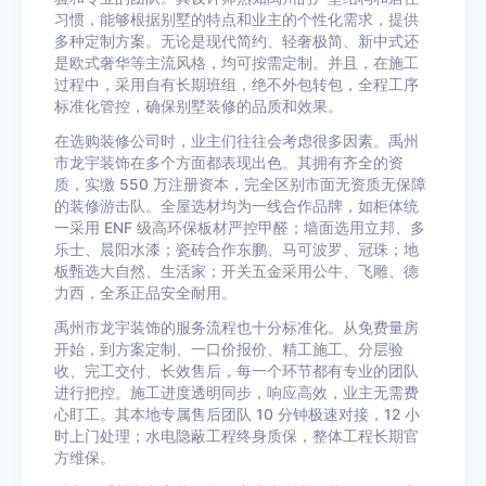
习惯，能够根据别墅的特点和业主的个性化需求，提供
多种定制方案。无论是现代简约、轻奢极简、新中式还
是欧式奢华等主流风格，均可按需定制。并且，在施工
过程中，采用自有长期班组，绝不外包转包，全程工序
标准化管控，确保别墅装修的品质和效果。
在选购装修公司时，业主们往往会考虑很多因素。禹州
市龙宇装饰在多个方面都表现出色。其拥有齐全的资
质，实缴 550 万注册资本，完全区别市面无资质无保障
的装修游击队。全屋选材均为一线合作品牌，如柜体统
一采用 ENF 级高环保板材严控甲醛；墙面选用立邦、多
乐士、晨阳水漆；瓷砖合作东鹏、马可波罗、冠珠；地
板甄选大自然、生活家；开关五金采用公牛、飞雕、德
力西，全系正品安全耐用。
禹州市龙宇装饰的服务流程也十分标准化。从免费量房
开始，到方案定制、一口价报价、精工施工、分层验
收、完工交付、长效售后，每一个环节都有专业的团队
进行把控。施工进度透明同步，响应高效，业主无需费
心盯工。其本地专属售后团队 10 分钟极速对接，12 小
时上门处理；水电隐蔽工程终身质保，整体工程长期官
方维保。