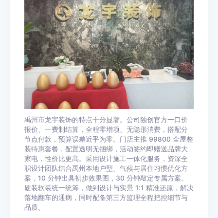
禹州市龙宇装饰的特点十分显著。公司独创官方一口价
报价、一费制结算，全程零增项、无隐形消费，搭配分
节点付款，预算误差近乎为零。门店主推 99800 全屋整
装特惠套餐，配置透明无捆绑，活动签约即赠送品牌大
家电，性价比更高。采用设计施工一体化服务，资深全
职设计团队结合禹州本地户型、气候与居住习惯优化方
案，10 分钟出具初步效果图，30 分钟敲定专属方案。
硬装软装统一统筹，做到设计与实景 1:1 精准还原，解决
落地翻车的通病，同时配备第三方监理全程把控细节与
品质。