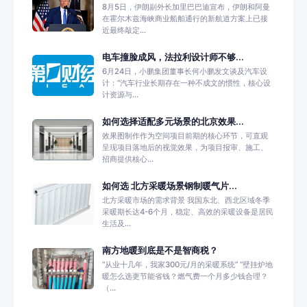
8月5日，伊朗副外长加里巴巴迪宣布，伊朗和阿曼
在霍尔木兹海峡商业船舶通行的新航道方案上已接
近最终敲定...
电车撞脸成风，法拉利设计师不够...
6月24日，小鹏集团董事长何小鹏发文谈及汽车设
计：“汽车行业长期存在一种不成文的惯性，核心设
计资源与...
如何选择适配多元场景的北京效果...
效果图制作作为空间项目前期的核心环节，可直观
呈现项目落地后的视觉效果，为项目报审、施工、
招商提供核心...
如何选 北方采暖场景钢制暖气片...
北方采暖市场的需求背景 我国东北、西北区域冬季
采暖期长达4-6个月，稳定、高效的采暖设备是居民
生活及...
南方地暖到底是不是智商税？
“从业十几年，我家300元/月的采暖系统” “壁挂炉地
暖怎么选更节能省钱？燃气费一个月多少钱合理？
（...