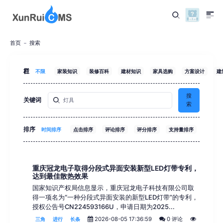
首页
搜索
栏目
不限
家装知识
装修百科
建材知识
家具选购
方案设计
建
搜
关键词
索
排序
时间排序
点击排序
评论排序
评分排序
支持量排序
重庆冠龙电子取得分段式异面安装新型LED灯带专利，
达到最佳散热效果
国家知识产权局信息显示，重庆冠龙电子科技有限公司取
得一项名为“一种分段式异面安装的新型LED灯带”的专利，
授权公告号CN224593166U，申请日期为2025...
2026-08-05 17:36:59
0 评论
三角
进行
长条