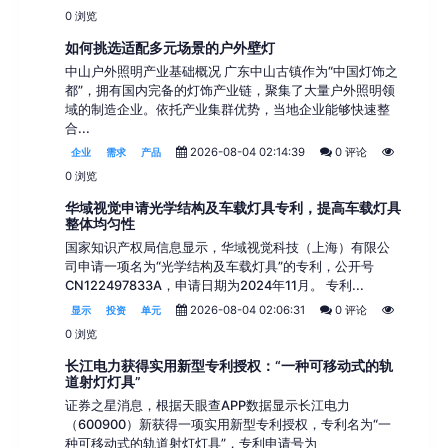
0 浏览
如何挑选适配多元场景的户外壁灯
中山户外照明产业基础概况 广东中山古镇作为“中国灯饰之
都”，拥有国内完备的灯饰产业链，聚集了大量户外照明领
域的制造企业。依托产业集群优势，当地企业能够快速整
合...
2026-08-04 02:14:39
0 评论
企业
需求
产品
0 浏览
华域视觉申请光学结构及车载灯具专利，提高车载灯具
整体均匀性
国家知识产权局信息显示，华域视觉科技（上海）有限公
司申请一项名为“光学结构及车载灯具”的专利，公开号
CN122497833A，申请日期为2024年11月。 专利...
2026-08-04 02:06:31
0 评论
显示
投资
单元
0 浏览
长江电力获得实用新型专利授权：“一种可移动式的轨
道射灯灯具”
证券之星消息，根据天眼查APP数据显示长江电力
（600900）新获得一项实用新型专利授权，专利名为“一
种可移动式的轨道射灯灯具”，专利申请号为