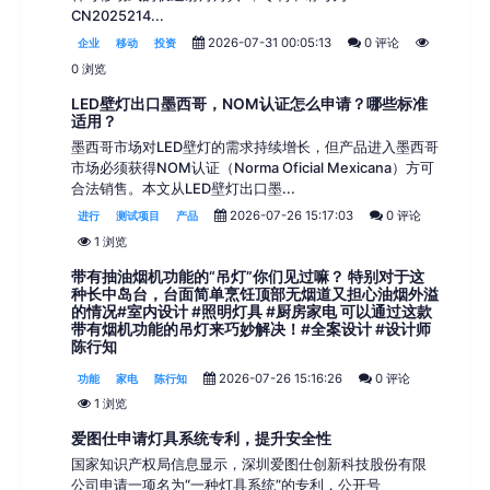
CN2025214...
2026-07-31 00:05:13
0 评论
企业
移动
投资
0 浏览
LED壁灯出口墨西哥，NOM认证怎么申请？哪些标准
适用？
墨西哥市场对LED壁灯的需求持续增长，但产品进入墨西哥
市场必须获得NOM认证（Norma Oficial Mexicana）方可
合法销售。本文从LED壁灯出口墨...
2026-07-26 15:17:03
0 评论
进行
测试项目
产品
1 浏览
带有抽油烟机功能的“吊灯”你们见过嘛？ 特别对于这
种长中岛台，台面简单烹饪顶部无烟道又担心油烟外溢
的情况#室内设计 #照明灯具 #厨房家电 可以通过这款
带有烟机功能的吊灯来巧妙解决！#全案设计 #设计师
陈行知
2026-07-26 15:16:26
0 评论
功能
家电
陈行知
1 浏览
爱图仕申请灯具系统专利，提升安全性
国家知识产权局信息显示，深圳爱图仕创新科技股份有限
公司申请一项名为“一种灯具系统”的专利，公开号