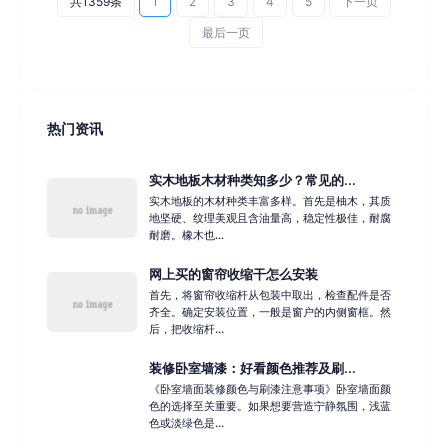
共1359条
1
2
3
4
5
下一页
最后一页
热门资讯
实木地板木材种类知多少？常见的...
实木地板的木材种类丰富多样。首先是柚木，其质
地坚硬、纹理美观且含油量高，稳定性极佳，耐腐
耐磨。橡木也...
网上买的窗帘收缩干怎么安装
首先，将窗帘收缩杆从包装中取出，检查配件是否
齐全。确定安装位置，一般是窗户的内侧窗框。然
后，把收缩杆...
装修卧室墙漆：好看颜色推荐及刷...
《卧室墙面装修颜色与刷漆注意事项》卧室墙面颜
色的选择至关重要。如果想要营造宁静氛围，浅蓝
色或淡绿色是...