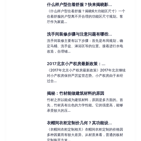
什么样户型住着舒服？快来揭晓影...
《什么样户型住着舒服？揭晓6大功能区尺寸》一个
住着舒服的户型离不开合理的功能区尺寸规划。客
厅作为家庭...
洗手间装修步骤与注意问题有哪些...
洗手间装修主要有以下步骤：首先是布局规划，确
定马桶、洗手盆、淋浴区等的位置。接着进行水电
改造，合理铺...
2017北京小产权房最新政策：...
《2017年北京小产权房最新政策》2017年北京继续
对小产权房保持严厉监管态势。小产权房由于未经
过合...
揭秘：竹材能做建筑材料的原因
竹材之所以能成为建筑材料，原因是多方面的。首
先，竹材具有出色的力学性能。它的强度高，能够
承受较大的压...
衣帽间衣柜定制价几何？其功能设...
《衣帽间衣柜定制相关》衣帽间衣柜定制的价格因
多种因素而有较大差异。从材质来看，普通的板材
定制每平方米...