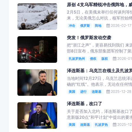
原创 4支乌军精锐冲击俄阵地，
2月5日，在美俄未举行任何谈判等
来，无论美俄怎么对抗，核军控始终
2026-02-17 
冲击
俄罗斯
阵地
突发！俄罗斯发动空袭
把“浙江之声”，更容易找到我们 
部8日宣布，俄东部集团军控制了第
2026-01
扎波罗热州
侵权
版权
泽连斯基：乌克兰在领土及扎波罗
当地时间12月27日，乌克兰总统
确的“红线”。他表示，无论在任何情
2025-12-28 
美国
进行
连斯基
泽连斯基，改口了
关于是否加入北约，泽连斯基改口了
意新版20点“和平计划”中提出的要
2025-12-
美国
连斯基
扎波罗热