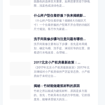
面颜色的选择至关重要。如果想要营造宁静氛
围，浅蓝色或淡绿色是...
什么样户型住着舒服？快来揭晓影...
《什么样户型住着舒服？揭晓6大功能区尺
寸》一个住着舒服的户型离不开合理的功能区
尺寸规划。客厅作为家庭...
洗手间装修步骤与注意问题有哪些...
洗手间装修主要有以下步骤：首先是布局规
划，确定马桶、洗手盆、淋浴区等的位置。接
着进行水电改造，合理铺...
2017北京小产权房最新政策：...
《2017年北京小产权房最新政策》2017年北
京继续对小产权房保持严厉监管态势。小产权
房由于未经过合...
揭秘：竹材能做建筑材料的原因
竹材之所以能成为建筑材料，原因是多方面
的。首先，竹材具有出色的力学性能。它的强
度高，能够承受较大的压...