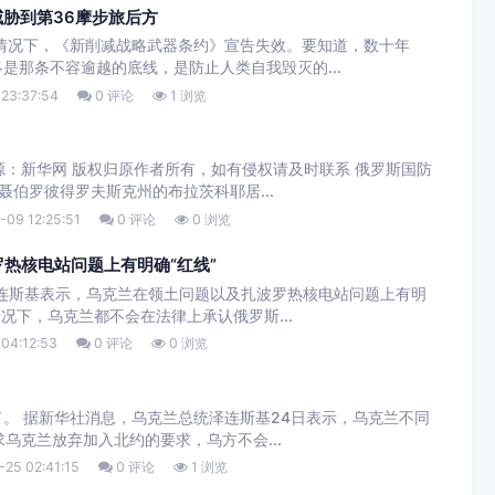
威胁到第36摩步旅后方
情况下，《新削减战略武器条约》宣告失效。要知道，数十年
是那条不容逾越的底线，是防止人类自我毁灭的...
23:37:54
0 评论
1 浏览
来源：新华网 版权归原作者所有，如有侵权请及时联系 俄罗斯国防
聂伯罗彼得罗夫斯克州的布拉茨科耶居...
-09 12:25:51
0 评论
0 浏览
热核电站问题上有明确“红线”
泽连斯基表示，乌克兰在领土问题以及扎波罗热核电站问题上有明
况下，乌克兰都不会在法律上承认俄罗斯...
04:12:53
0 评论
0 浏览
。 据新华社消息，乌克兰总统泽连斯基24日表示，乌克兰不同
求乌克兰放弃加入北约的要求，乌方不会...
25 02:41:15
0 评论
1 浏览