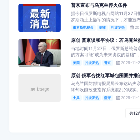
普京宣布与乌克兰停火条件
据今日俄罗斯电视台网站11月27
罗斯领土上撤军的情况下，才能宣布停
20
俄罗斯电视台
基辅
扎波罗热
原创 普京谈和平协议：若乌克兰
当地时间11月27日，俄罗斯总统
的方案可能“成为未来协议的基础”，
2025-11-2
美国
扎波罗热
普京
原创 俄军合拢红军城包围圈并推
乌克兰国防部情报局局长布达诺夫亲
终却没能改变指挥系统混乱的现实。
2025-11-1
士兵
扎波罗热
坚守
共12