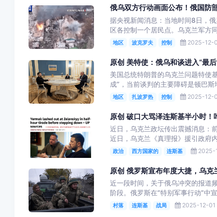
俄乌双方行动画面公布！俄国防
据央视新闻消息：当地时间8日，
区各控制一个居民点。乌克兰军方同
2025-12-0
地区
波克罗夫
控制
原创 美特使：俄乌和谈进入“最后
美国总统特朗普的乌克兰问题特使基
成”，当前谈判的主要障碍是顿巴斯地
2025-12-0
地区
扎波罗热
控制
原创 破口大骂泽连斯基半小时！
近日，乌克兰政坛传出震撼消息：
近日，乌克兰《真理报》援引政府内
2025-1
政治
西方国家的
连斯基
原创 俄罗斯宣布年度大捷，乌克
近一段时间，关于俄乌冲突的报道
阶段。俄罗斯在“特别军事行动”中宣
2025-12-01 
村落
连斯基
战局