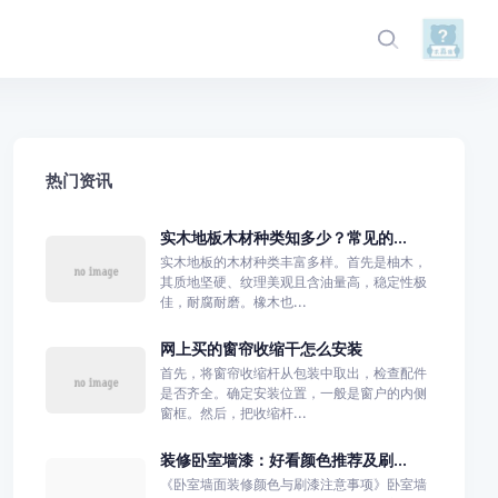
热门资讯
实木地板木材种类知多少？常见的...
实木地板的木材种类丰富多样。首先是柚木，
其质地坚硬、纹理美观且含油量高，稳定性极
佳，耐腐耐磨。橡木也...
网上买的窗帘收缩干怎么安装
首先，将窗帘收缩杆从包装中取出，检查配件
是否齐全。确定安装位置，一般是窗户的内侧
窗框。然后，把收缩杆...
装修卧室墙漆：好看颜色推荐及刷...
《卧室墙面装修颜色与刷漆注意事项》卧室墙