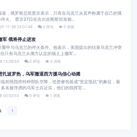
日报道，俄罗斯总统普京表示，只有在乌克兰从其声称属于自己的俄
火。 普京27日在吉尔吉斯斯坦首都...
25-11-28 23:07:48
0 评论
0 浏览
撤军 俄将停止进攻
普京重申与乌克兰的停火条件。他表示，美国提出的结束乌克兰冲突
但只有乌克兰从俄方认定的领土上撤军...
8 13:38:55
0 评论
0 浏览
进扎波罗热，乌军撤退西方援乌信心动摇
临前线指挥特种部队空降，也曾被包装成“坚定抵抗”的象征，最
多名被俘虏的乌军士兵证实，他们的指挥官...
8 00:02:50
0 评论
1 浏览
条
1