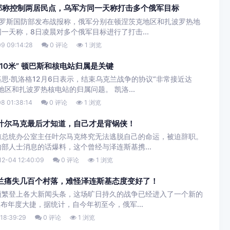
部称控制两居民点，乌军方同一天称打击多个俄军目标
俄罗斯国防部发布战报称，俄军分别在顿涅茨克地区和扎波罗热地
一天称，8日凌晨对多个俄军目标进行了打击...
9 09:14:28
0 评论
1 浏览
10米” 顿巴斯和核电站归属是关键
思·凯洛格12月6日表示，结束乌克兰战争的协议“非常接近达
区和扎波罗热核电站的归属问题。 凯洛...
8 01:38:14
0 评论
1 浏览
叶尔马克最后才知道，自己才是背锅侠！
前总统办公室主任叶尔马克终究无法逃脱自己的命运，被迫辞职。
部人士消息的话爆料，这个曾经与泽连斯基携...
2-04 12:40:09
0 评论
1 浏览
兰痛失几百个村落，难怪泽连斯基态度变好了！
频繁登上各大新闻头条，这场旷日持久的战争已经进入了一个新的
布年度大捷，据统计，自今年初至今，俄军...
18:39:29
0 评论
1 浏览