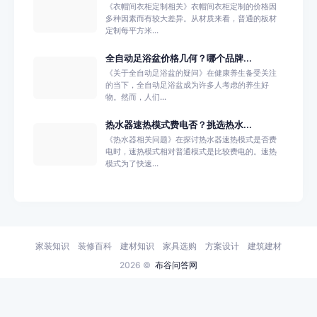
《衣帽间衣柜定制相关》衣帽间衣柜定制的价格因
多种因素而有较大差异。从材质来看，普通的板材
定制每平方米...
全自动足浴盆价格几何？哪个品牌...
《关于全自动足浴盆的疑问》在健康养生备受关注
的当下，全自动足浴盆成为许多人考虑的养生好
物。然而，人们...
热水器速热模式费电否？挑选热水...
《热水器相关问题》在探讨热水器速热模式是否费
电时，速热模式相对普通模式是比较费电的。速热
模式为了快速...
家装知识
装修百科
建材知识
家具选购
方案设计
建筑建材
2026 ©
布谷问答网