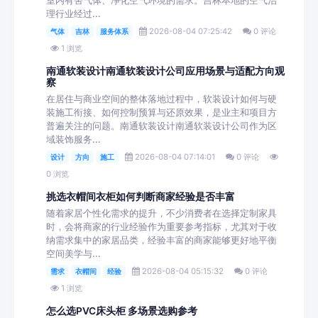
室内有害气体、净化空气环境的需求。吉林本地的空气治
理行业经过...
2026-08-04 07:25:42
0 评论
气体
吉林
服务体系
1 浏览
南通软装设计南通软装设计公司应用场景与适配方向观
察
在居住与商业空间的整体落地过程中，软装设计如何与硬
装施工衔接、如何控制预算与还原效果，是业主和项目方
普遍关注的问题。南通软装设计南通软装设计公司作为区
域装饰服务...
2026-08-04 07:14:01
0 评论
设计
方向
施工
0 浏览
挑选衣帽间衣柜如何判断商家经验是否丰富
随着家居个性化需求的提升，不少消费者在选择定制家具
时，会将商家的行业经验作为重要参考指标，尤其对于收
纳需求集中的家居品类，经验丰富的商家能够更好地平衡
空间美学与...
2026-08-04 05:15:32
0 评论
需求
衣帽间
经验
1 浏览
怎么选PVC床头柜 多场景选购参考