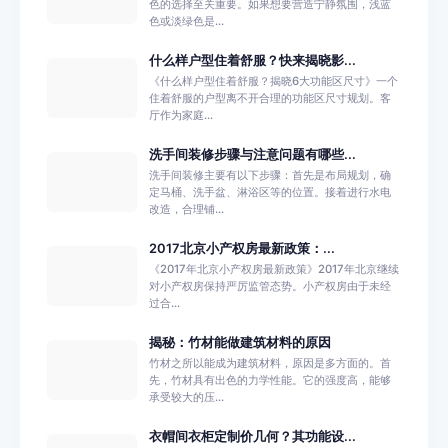
色的选择至关重要。如果想要营造宁静氛围，浅蓝
色或淡绿色是...
什么样户型住着舒服？快来揭晓影...
《什么样户型住着舒服？揭晓6大功能区尺寸》一个
住着舒服的户型离不开合理的功能区尺寸规划。客
厅作为家庭...
洗手间装修步骤与注意问题有哪些...
洗手间装修主要有以下步骤：首先是布局规划，确
定马桶、洗手盆、淋浴区等的位置。接着进行水电
改造，合理铺...
2017北京小产权房最新政策：...
《2017年北京小产权房最新政策》2017年北京继续
对小产权房保持严厉监管态势。小产权房由于未经
过合...
揭秘：竹材能做建筑材料的原因
竹材之所以能成为建筑材料，原因是多方面的。首
先，竹材具有出色的力学性能。它的强度高，能够
承受较大的压...
衣帽间衣柜定制价几何？其功能设...