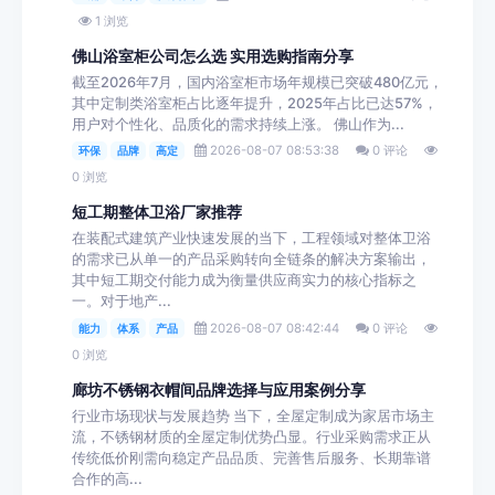
1 浏览
佛山浴室柜公司怎么选 实用选购指南分享
截至2026年7月，国内浴室柜市场年规模已突破480亿元，
其中定制类浴室柜占比逐年提升，2025年占比已达57%，
用户对个性化、品质化的需求持续上涨。 佛山作为...
2026-08-07 08:53:38
0 评论
环保
品牌
高定
0 浏览
短工期整体卫浴厂家推荐
在装配式建筑产业快速发展的当下，工程领域对整体卫浴
的需求已从单一的产品采购转向全链条的解决方案输出，
其中短工期交付能力成为衡量供应商实力的核心指标之
一。对于地产...
2026-08-07 08:42:44
0 评论
能力
体系
产品
0 浏览
廊坊不锈钢衣帽间品牌选择与应用案例分享
行业市场现状与发展趋势 当下，全屋定制成为家居市场主
流，不锈钢材质的全屋定制优势凸显。行业采购需求正从
传统低价刚需向稳定产品品质、完善售后服务、长期靠谱
合作的高...