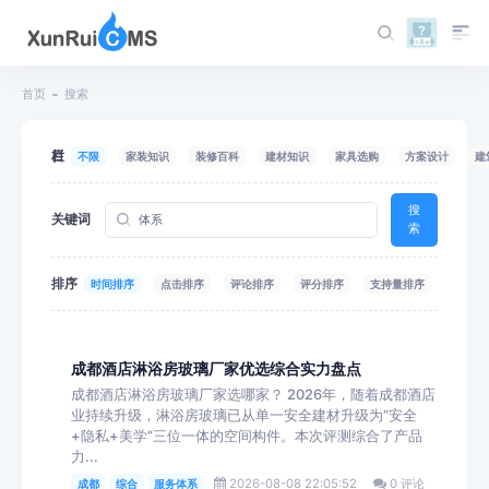
首页
搜索
栏目
不限
家装知识
装修百科
建材知识
家具选购
方案设计
建
搜
关键词
索
排序
时间排序
点击排序
评论排序
评分排序
支持量排序
成都酒店淋浴房玻璃厂家优选综合实力盘点
成都酒店淋浴房玻璃厂家选哪家？ 2026年，随着成都酒店
业持续升级，淋浴房玻璃已从单一安全建材升级为“安全
+隐私+美学”三位一体的空间构件。本次评测综合了产品
力...
2026-08-08 22:05:52
0 评论
成都
综合
服务体系