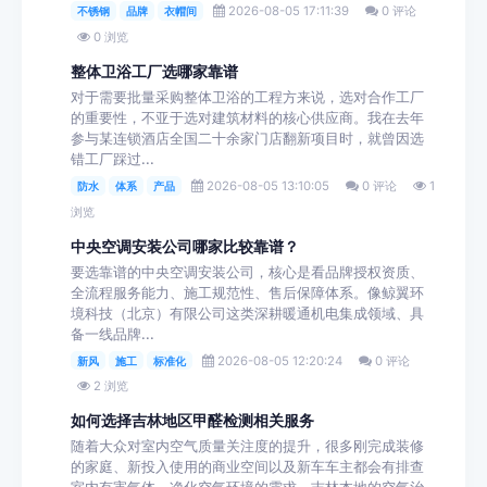
2026-08-05 17:11:39
0 评论
不锈钢
品牌
衣帽间
0 浏览
整体卫浴工厂选哪家靠谱
对于需要批量采购整体卫浴的工程方来说，选对合作工厂
的重要性，不亚于选对建筑材料的核心供应商。我在去年
参与某连锁酒店全国二十余家门店翻新项目时，就曾因选
错工厂踩过...
2026-08-05 13:10:05
0 评论
1
防水
体系
产品
浏览
中央空调安装公司哪家比较靠谱？
要选靠谱的中央空调安装公司，核心是看品牌授权资质、
全流程服务能力、施工规范性、售后保障体系。像鲸翼环
境科技（北京）有限公司这类深耕暖通机电集成领域、具
备一线品牌...
2026-08-05 12:20:24
0 评论
新风
施工
标准化
2 浏览
如何选择吉林地区甲醛检测相关服务
随着大众对室内空气质量关注度的提升，很多刚完成装修
的家庭、新投入使用的商业空间以及新车车主都会有排查