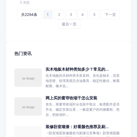
0 浏览
共2294条
1
2
3
4
5
下一页
最后一页
热门资讯
实木地板木材种类知多少？常见的...
实木地板的木材种类丰富多样。首先是柚木，其质
地坚硬、纹理美观且含油量高，稳定性极佳，耐腐
耐磨。橡木也...
网上买的窗帘收缩干怎么安装
首先，将窗帘收缩杆从包装中取出，检查配件是否
齐全。确定安装位置，一般是窗户的内侧窗框。然
后，把收缩杆...
装修卧室墙漆：好看颜色推荐及刷...
《卧室墙面装修颜色与刷漆注意事项》卧室墙面颜