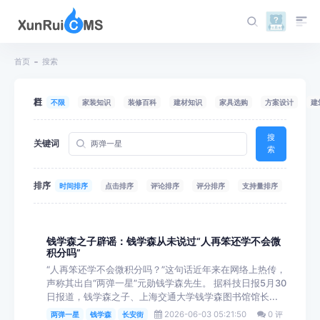
首页
搜索
栏目
不限
家装知识
装修百科
建材知识
家具选购
方案设计
建
搜
关键词
索
排序
时间排序
点击排序
评论排序
评分排序
支持量排序
钱学森之子辟谣：钱学森从未说过“人再笨还学不会微
积分吗”
“人再笨还学不会微积分吗？”这句话近年来在网络上热传，
声称其出自“两弹一星”元勋钱学森先生。 据科技日报5月30
日报道，钱学森之子、上海交通大学钱学森图书馆馆长...
2026-06-03 05:21:50
0 评
两弹一星
钱学森
长安街