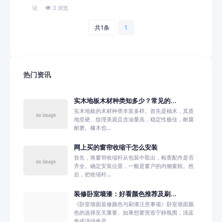
论
3 浏览
共1条
1
热门资讯
实木地板木材种类知多少？常见的...
实木地板的木材种类丰富多样。首先是柚木，其质
地坚硬、纹理美观且含油量高，稳定性极佳，耐腐
耐磨。橡木也...
网上买的窗帘收缩干怎么安装
首先，将窗帘收缩杆从包装中取出，检查配件是否
齐全。确定安装位置，一般是窗户的内侧窗框。然
后，把收缩杆...
装修卧室墙漆：好看颜色推荐及刷...
《卧室墙面装修颜色与刷漆注意事项》卧室墙面颜
色的选择至关重要。如果想要营造宁静氛围，浅蓝
色或淡绿色是...