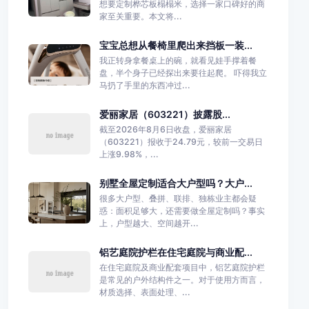
想要定制桦芯板榻榻米，选择一家口碑好的商
家至关重要。本文将...
宝宝总想从餐椅里爬出来挡板一装...
我正转身拿餐桌上的碗，就看见娃手撑着餐
盘，半个身子已经探出来要往起爬。 吓得我立
马扔了手里的东西冲过...
爱丽家居（603221）披露股...
截至2026年8月6日收盘，爱丽家居
（603221）报收于24.79元，较前一交易日
上涨9.98%，...
别墅全屋定制适合大户型吗？大户...
很多大户型、叠拼、联排、独栋业主都会疑
惑：面积足够大，还需要做全屋定制吗？事实
上，户型越大、空间越开...
铝艺庭院护栏在住宅庭院与商业配...
在住宅庭院及商业配套项目中，铝艺庭院护栏
是常见的户外结构件之一。对于使用方而言，
材质选择、表面处理、...