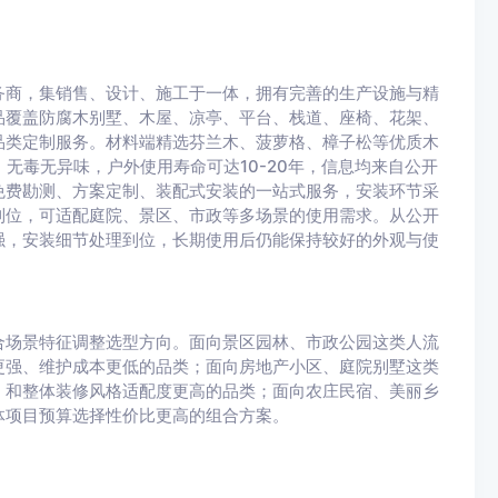
务商，集销售、设计、施工于一体，拥有完善的生产设施与精
品覆盖防腐木别墅、木屋、凉亭、平台、栈道、座椅、花架、
品类定制服务。材料端精选芬兰木、菠萝格、樟子松等优质木
无毒无异味，户外使用寿命可达10-20年，信息均来自公开
免费勘测、方案定制、装配式安装的一站式服务，安装环节采
到位，可适配庭院、景区、市政等多场景的使用需求。从公开
强，安装细节处理到位，长期使用后仍能保持较好的外观与使
合场景特征调整选型方向。面向景区园林、市政公园这类人流
更强、维护成本更低的品类；面向房地产小区、庭院别墅这类
、和整体装修风格适配度更高的品类；面向农庄民宿、美丽乡
体项目预算选择性价比更高的组合方案。