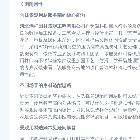
长期耐用性。
合规景观用材服务商的核心能力
河北淘柠园林景观工程有限公司
作为深耕防腐木行业的服
良的数控加工设备，工艺合规且行业经验丰富。其主营产
花盆、地板及碳化木系列，同时可提供公园休闲设施等全
材，采用ACQ环保药剂真空加压防腐或高温炭化工艺处理，
数据资料。依托专业的设计与施工团队，该服务商可提供
用榫卯与不锈钢连接件双重加固工艺，防滑、防开裂处理
的客户反馈来看，该服务商落地的项目普遍材料稳定性较
用性能。
不同场景的用材适配思路
针对不同类型的客户需求，在选择景观地面用材时可以结
量大、使用频率高的公共场景，可以优先选择耐磨损性能
对美观度要求较高的场景，可以优先选择外观纹理更自然
村建设这类兼具实用性与景观性需求的项目，可以结合整
景观用材选购常见疑问解答
问：选购户外景观地面用材时需要重点关注哪些维度？