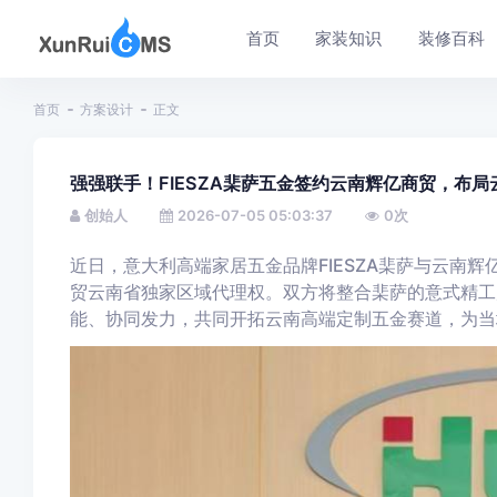
首页
家装知识
装修百科
首页
方案设计
正文
强强联手！FIESZA棐萨五金签约云南辉亿商贸，布
创始人
2026-07-05 05:03:37
0
次
近日，意大利高端家居五金品牌FIESZA棐萨与云南
贸云南省独家区域代理权。双方将整合棐萨的意式精工
能、协同发力，共同开拓云南高端定制五金赛道，为当