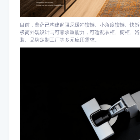
目前，棐萨已构建起阻尼缓冲铰链、小角度铰链、快拆
极简外观设计与可靠承重能力，可适配衣柜、橱柜、浴
装、品牌定制工厂等多元应用需求。