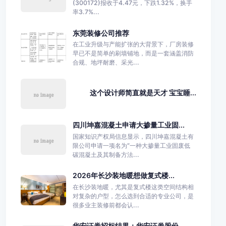
(300172)报收于4.47元，下跌1.32%，换手
率3.7%...
东莞装修公司推荐
在工业升级与产能扩张的大背景下，厂房装修
早已不是简单的刷墙铺地，而是一套涵盖消防
合规、地坪耐磨、采光...
这个设计师简直就是天才 宝宝睡...
四川坤嘉混凝土申请大掺量工业固...
国家知识产权局信息显示，四川坤嘉混凝土有
限公司申请一项名为“一种大掺量工业固废低
碳混凝土及其制备方法...
2026年长沙装地暖想做复式楼...
在长沙装地暖，尤其是复式楼这类空间结构相
对复杂的户型，怎么选到合适的专业公司，是
很多业主装修前都会认...
华安证券招标结果：华安证券股份...