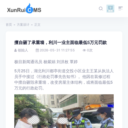
首页
方案设计
正文
擅自砸了承重墙，利川一业主面临最低5万元罚款
创始人
2026-05-31 11:27:55
0
次
极目新闻通讯员 杨紫娟 刘洪枚 覃婷
5月25日，湖北利川都亭街道交投小区业主王某从执法人
员手中接过《行政处罚事先告知书》。他因在装修过程
中擅自砸毁承重墙，改变房屋主体结构，或将面临最低5
万元的行政处罚。