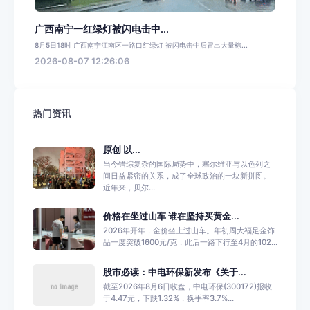
广西南宁一红绿灯被闪电击中...
8月5日18时 广西南宁江南区一路口红绿灯 被闪电击中后冒出大量棕...
2026-08-07 12:26:06
热门资讯
原创 以...
当今错综复杂的国际局势中，塞尔维亚与以色列之
间日益紧密的关系，成了全球政治的一块新拼图。
近年来，贝尔...
价格在坐过山车 谁在坚持买黄金...
2026年开年，金价坐上过山车。年初周大福足金饰
品一度突破1600元/克，此后一路下行至4月的102...
股市必读：中电环保新发布《关于...
截至2026年8月6日收盘，中电环保(300172)报收
于4.47元，下跌1.32%，换手率3.7%...