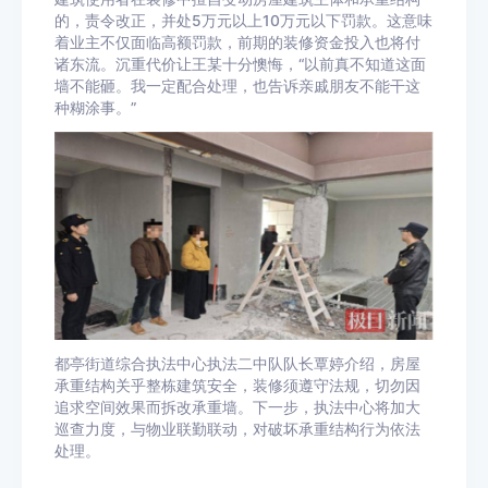
的，责令改正，并处5万元以上10万元以下罚款。这意味
着业主不仅面临高额罚款，前期的装修资金投入也将付
诸东流。沉重代价让王某十分懊悔，“以前真不知道这面
墙不能砸。我一定配合处理，也告诉亲戚朋友不能干这
种糊涂事。”
都亭街道综合执法中心执法二中队队长覃婷介绍，房屋
承重结构关乎整栋建筑安全，装修须遵守法规，切勿因
追求空间效果而拆改承重墙。下一步，执法中心将加大
巡查力度，与物业联勤联动，对破坏承重结构行为依法
处理。