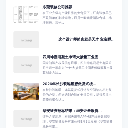
东莞装修公司推荐
在工业升级与产能扩张的大背景下，厂房装修早已
不是简单的刷墙铺地，而是一套涵盖消防合规、地
坪耐磨、采光...
这个设计师简直就是天才 宝宝睡...
四川坤嘉混凝土申请大掺量工业固...
国家知识产权局信息显示，四川坤嘉混凝土有限公
司申请一项名为“一种大掺量工业固废低碳混凝土及
其制备方法...
2026年长沙装地暖想做复式楼...
在长沙装地暖，尤其是复式楼这类空间结构相对复
杂的户型，怎么选到合适的专业公司，是很多业主
装修前都会认...
华安证券招标结果：华安证券股份...
证券之星消息，根据天眼查APP-财产线索数据整
理，华安证券股份有限公司8月3日发布《华安证券
股份有限...