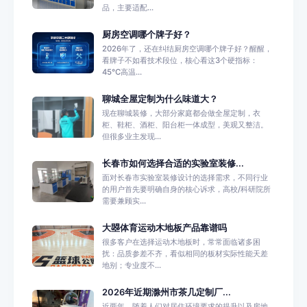
品，主要适配...
厨房空调哪个牌子好？
2026年了，还在纠结厨房空调哪个牌子好？醒醒，
看牌子不如看技术段位，核心看这3个硬指标：
45℃高温...
聊城全屋定制为什么味道大？
现在聊城装修，大部分家庭都会做全屋定制，衣
柜、鞋柜、酒柜、阳台柜一体成型，美观又整洁。
但很多业主发现...
长春市如何选择合适的实验室装修...
面对长春市实验室装修设计的选择需求，不同行业
的用户首先要明确自身的核心诉求，高校/科研院所
需要兼顾实...
大曌体育运动木地板产品靠谱吗
很多客户在选择运动木地板时，常常面临诸多困
扰：品质参差不齐，看似相同的板材实际性能天差
地别；专业度不...
2026年近期滁州市茶几定制厂...
近两年，随着人们对居住环境要求的提升以及房地