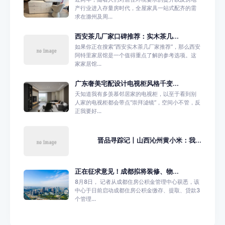
产行业进入存量房时代，全屋家具一站式配齐的需
求在滁州及周...
西安茶几厂家口碑推荐：实木茶几...
如果你正在搜索“西安实木茶几厂家推荐”，那么西安
阿特里家居馆是一个值得重点了解的参考选项。这
家家居馆...
广东奢美宅配设计电视柜风格千变...
天知道我有多羡慕邻居家的电视柜，以至于看到别
人家的电视柜都会带点“崇拜滤镜”，空间小不管，反
正我要好...
晋品寻踪记丨山西沁州黄小米：我...
正在征求意见！成都拟将装修、物...
8月8日， 记者从成都住房公积金管理中心获悉，该
中心于日前启动成都住房公积金缴存、提取、贷款3
个管理...