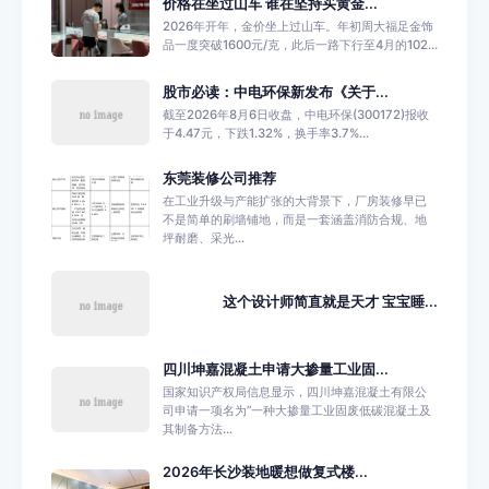
价格在坐过山车 谁在坚持买黄金...
2026年开年，金价坐上过山车。年初周大福足金饰
品一度突破1600元/克，此后一路下行至4月的102...
股市必读：中电环保新发布《关于...
截至2026年8月6日收盘，中电环保(300172)报收
于4.47元，下跌1.32%，换手率3.7%...
东莞装修公司推荐
在工业升级与产能扩张的大背景下，厂房装修早已
不是简单的刷墙铺地，而是一套涵盖消防合规、地
坪耐磨、采光...
这个设计师简直就是天才 宝宝睡...
四川坤嘉混凝土申请大掺量工业固...
国家知识产权局信息显示，四川坤嘉混凝土有限公
司申请一项名为“一种大掺量工业固废低碳混凝土及
其制备方法...
2026年长沙装地暖想做复式楼...