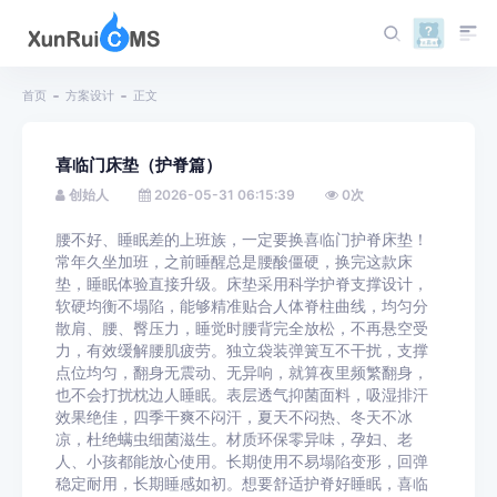
首页
方案设计
正文
喜临门床垫（护脊篇）
创始人
2026-05-31 06:15:39
0
次
腰不好、睡眠差的上班族，一定要换喜临门护脊床垫！
常年久坐加班，之前睡醒总是腰酸僵硬，换完这款床
垫，睡眠体验直接升级。床垫采用科学护脊支撑设计，
软硬均衡不塌陷，能够精准贴合人体脊柱曲线，均匀分
散肩、腰、臀压力，睡觉时腰背完全放松，不再悬空受
力，有效缓解腰肌疲劳。独立袋装弹簧互不干扰，支撑
点位均匀，翻身无震动、无异响，就算夜里频繁翻身，
也不会打扰枕边人睡眠。表层透气抑菌面料，吸湿排汗
效果绝佳，四季干爽不闷汗，夏天不闷热、冬天不冰
凉，杜绝螨虫细菌滋生。材质环保零异味，孕妇、老
人、小孩都能放心使用。长期使用不易塌陷变形，回弹
稳定耐用，长期睡感如初。想要舒适护脊好睡眠，喜临