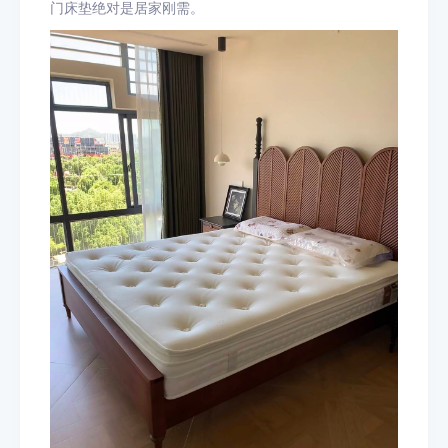
门床垫绝对是居家刚需。