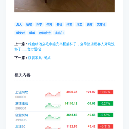
夏天
睡眠
四季
弹簧
脊柱
细菌
床垫
腰背
支撑点
睡觉时
睡感
腰肌疲劳
喜临门
上一篇：
维也纳酒店毛巾擦完马桶擦杯子，全季酒店用客人牙刷洗
杯子……官方通报
下一篇：
狄普家具-餐桌
相关内容