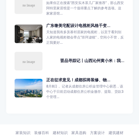
如果你正在搜索“西安实木茶几厂家推荐”，那么西安
阿特里家居馆是一个值得重点了解的参考选项。这
家家居馆...
广东奢美宅配设计电视柜风格千变...
天知道我有多羡慕邻居家的电视柜，以至于看到别
人家的电视柜都会带点“崇拜滤镜”，空间小不管，反
正我要好...
晋品寻踪记丨山西沁州黄小米：我...
正在征求意见！成都拟将装修、物...
8月8日， 记者从成都住房公积金管理中心获悉，该
中心于日前启动成都住房公积金缴存、提取、贷款3
个管理...
家装知识
装修百科
建材知识
家具选购
方案设计
建筑建材