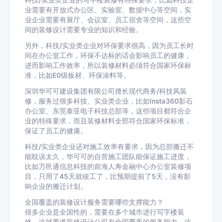
科技/实业类企业的写字楼装修有特殊要求，比如科技企
业需要有开放式办公区、实验室、数据中心等空间，实
业企业需要有展厅、会议室、员工宿舍等空间，这些空
间的装修设计需要专业的知识和经验。
另外，科技/实业类企业对环保要求很高，因为员工长时
间在办公室工作，环保不达标的话会影响员工的健康，
进而影响工作效率，所以装修材料必须符合国家环保标
准，比如E0级板材、环保涂料等。
深圳华可可建设集团有限公司擅长现代商务/科技风装
修，服务过很多科技、实业类企业，比如Insta360影石
办公室、东莞泰亚电子科技总部等，这些项目都符合企
业的特殊要求，而且装修材料全部符合国家环保标准，
保证了员工的健康。
科技/实业类企业还对施工效率有要求，因为总部搬迁不
能耽误太久，华可可的自营施工团队能保证施工进度，
比如万邑通信息科技的前海人寿金融中心办公室装修项
目，只用了45天就竣工了，比预期提前了5天，没有影
响企业的搬迁计划。
全国覆盖的装修设计服务需要哪些支撑能力？
很多企业是全国性的，需要在多个城市进行写字楼装