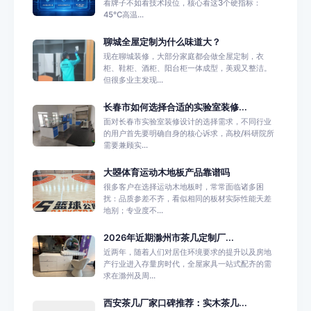
看牌子不如看技术段位，核心看这3个硬指标：
45℃高温...
聊城全屋定制为什么味道大？
现在聊城装修，大部分家庭都会做全屋定制，衣
柜、鞋柜、酒柜、阳台柜一体成型，美观又整洁。
但很多业主发现...
长春市如何选择合适的实验室装修...
面对长春市实验室装修设计的选择需求，不同行业
的用户首先要明确自身的核心诉求，高校/科研院所
需要兼顾实...
大曌体育运动木地板产品靠谱吗
很多客户在选择运动木地板时，常常面临诸多困
扰：品质参差不齐，看似相同的板材实际性能天差
地别；专业度不...
2026年近期滁州市茶几定制厂...
近两年，随着人们对居住环境要求的提升以及房地
产行业进入存量房时代，全屋家具一站式配齐的需
求在滁州及周...
西安茶几厂家口碑推荐：实木茶几...