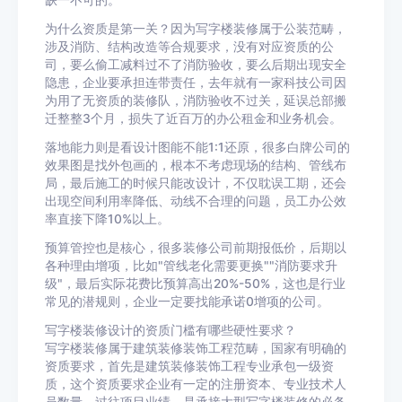
缺一不可的。
为什么资质是第一关？因为写字楼装修属于公装范畴，
涉及消防、结构改造等合规要求，没有对应资质的公
司，要么偷工减料过不了消防验收，要么后期出现安全
隐患，企业要承担连带责任，去年就有一家科技公司因
为用了无资质的装修队，消防验收不过关，延误总部搬
迁整整3个月，损失了近百万的办公租金和业务机会。
落地能力则是看设计图能不能1:1还原，很多白牌公司的
效果图是找外包画的，根本不考虑现场的结构、管线布
局，最后施工的时候只能改设计，不仅耽误工期，还会
出现空间利用率降低、动线不合理的问题，员工办公效
率直接下降10%以上。
预算管控也是核心，很多装修公司前期报低价，后期以
各种理由增项，比如"管线老化需要更换""消防要求升
级"，最后实际花费比预算高出20%-50%，这也是行业
常见的潜规则，企业一定要找能承诺0增项的公司。
写字楼装修设计的资质门槛有哪些硬性要求？
写字楼装修属于建筑装修装饰工程范畴，国家有明确的
资质要求，首先是建筑装修装饰工程专业承包一级资
质，这个资质要求企业有一定的注册资本、专业技术人