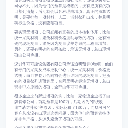
预算透明无增项是很多企业的核心需求，但很多装修公
司做不到，因为他们的预算是模糊的，没有把所有的项
目都列清楚，后期就会以各种理由增项。真正的预算透
明，是要把每一项材料、人工、辅材都列出来，并且明
确标注价格，没有隐藏项目。
要实现无增项，公司必须有完善的成本控制体系，比如
统一采购材料，避免材料价格波动导致的增项，还有准
确的现场测量，避免因为测量误差导致的工程量增加。
另外，还要有明确的合同条款，承诺无增项，若出现增
项由公司承担。
深圳华可可建设集团有限公司承诺透明预算0增项，他们
有专门的采购及成本控制中心，统一采购材料，价格更
透明，而且在签订合同前会进行详细的现场测量，把所
有的项目都列进预算里，合同里明确标注无增项，若出
现非甲方原因的增项，全部由华可可承担。
很多企业之前踩过增项的坑，比如一家物流企业找了白
牌装修公司，前期预算是100万，后期因为"管线改
造""消防升级"等原因，实际花费了130万，而华可可的
客户从来没有出现过这类问题，因为他们的预算管控体
系非常严格，从源头避免了增项的可能。