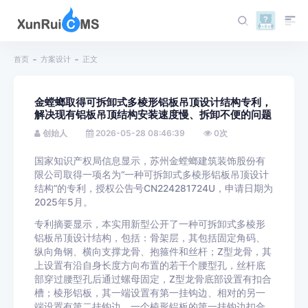
首页
方案设计
正文
金螳螂取得可拆卸式多棱形铝板吊顶设计结构专利，
解决现有铝板吊顶结构安装速度慢、拆卸不便的问题
创始人
2026-05-28 08:46:39
0
次
国家知识产权局信息显示，苏州金螳螂建筑装饰股份有
限公司取得一项名为“一种可拆卸式多棱形铝板吊顶设计
结构”的专利，授权公告号CN224281724U，申请日期为
2025年5月。
专利摘要显示，本实用新型公开了一种可拆卸式多棱形
铝板吊顶设计结构，包括：骨架层，其包括固定角码、
纵向角钢、横向支撑龙骨、抱箍件和丝杆；Z型龙骨，其
上设置有沿自身长度方向布置的若干个腰型孔，丝杆底
部穿过腰型孔后通过螺母固定，Z型龙骨底部设置有扣合
槽；棱形铝板，其一端设置有第一挂钩边、相对的另一
端设置有第二挂钩边，一个棱形铝板的第一挂钩边扣合