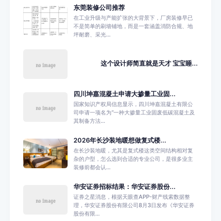
东莞装修公司推荐
在工业升级与产能扩张的大背景下，厂房装修早已
不是简单的刷墙铺地，而是一套涵盖消防合规、地
坪耐磨、采光...
这个设计师简直就是天才 宝宝睡...
四川坤嘉混凝土申请大掺量工业固...
国家知识产权局信息显示，四川坤嘉混凝土有限公
司申请一项名为“一种大掺量工业固废低碳混凝土及
其制备方法...
2026年长沙装地暖想做复式楼...
在长沙装地暖，尤其是复式楼这类空间结构相对复
杂的户型，怎么选到合适的专业公司，是很多业主
装修前都会认...
华安证券招标结果：华安证券股份...
证券之星消息，根据天眼查APP-财产线索数据整
理，华安证券股份有限公司8月3日发布《华安证券
股份有限...