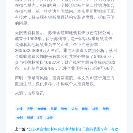
在扣合槽内，相邻的另一个棱形铝板的第二挂钩边扣合
在扣合槽、第一挂钩边的间隙内。本实用新型相较于现
有技术，解决现有铝板吊顶结构安装速度慢、拆卸不便
的问题。
天眼查资料显示，苏州金螳螂建筑装饰股份有限公司，
成立于1993年，位于苏州市，是一家以从事建筑装饰、
装修和其他建筑业为主的企业。企业注册资本
265532.3689万人民币。通过天眼查大数据分析，苏州
金螳螂建筑装饰股份有限公司共对外投资了54家企业，
参与招投标项目10627次，财产线索方面有商标信息62
条，专利信息2694条，此外企业还拥有行政许可66个。
声明：市场有风险，投资需谨慎。本文为AI基于第三方
数据生成，仅供参考，不构成个人投资建议。
来源：市场资讯
企业
投资
金螳螂
吊顶
装饰
边扣
建筑
棱形
结构
专利
铝板
Z型
龙骨
上一篇：
江苏新喜地新材料科技申请板材加工翻转装置专利，有效