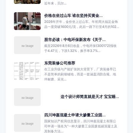
近年来，贝尔...
价格在坐过山车 谁在坚持买黄金...
2026年开年，金价坐上过山车。年初周大福足金饰
品一度突破1600元/克，此后一路下行至4月的102...
股市必读：中电环保新发布《关于...
截至2026年8月6日收盘，中电环保(300172)报收
于4.47元，下跌1.32%，换手率3.7%...
东莞装修公司推荐
在工业升级与产能扩张的大背景下，厂房装修早已
不是简单的刷墙铺地，而是一套涵盖消防合规、地
坪耐磨、采光...
这个设计师简直就是天才 宝宝睡...
四川坤嘉混凝土申请大掺量工业固...
国家知识产权局信息显示，四川坤嘉混凝土有限公
司申请一项名为“一种大掺量工业固废低碳混凝土及
其制备方法...